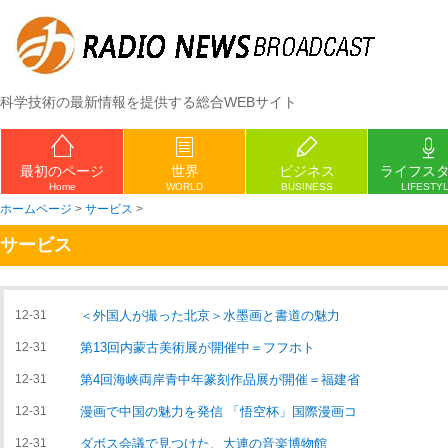
科学技術の最新情報を提供する総合WEBサイト
最初のページ
世界
ビジネス
ライフス
Home
WORLD
BUSINESS
LIFESTY
ホームページ
>
サービス
>
サービス
12-31
＜外国人が撮った北京＞水墨画と書道の魅力
12-31
第13回内蒙古美術展が開催中＝フフホト
12-31
第4回海峡両岸青中年篆刻作品展が開催＝福建省
12-31
漫画で中国の魅力を発信 「悟空杯」国際漫画コ
12-31
ダボス会議で見つけた、大連の音楽博物館