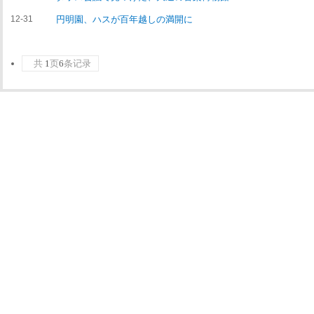
12-31
円明園、ハスが百年越しの満開に
共
1
页
6
条记录