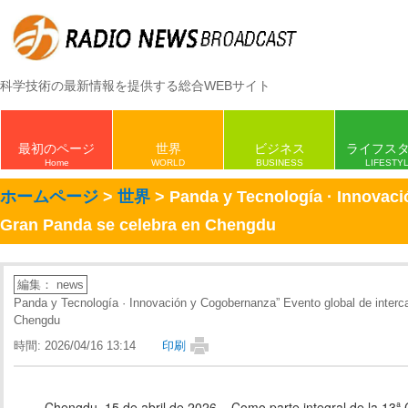
科学技術の最新情報を提供する総合WEBサイト
最初のページ
世界
ビジネス
ライフス
Home
WORLD
BUSINESS
LIFESTY
ホームページ
>
世界
> Panda y Tecnología · Innovaci
Gran Panda se celebra en Chengdu
編集： news
Panda y Tecnología · Innovación y Cogobernanza” Evento global de interc
Chengdu
時間: 2026/04/16 13:14
印刷
Chengdu, 15 de abril de 2026 – Como parte integral de la 13ª